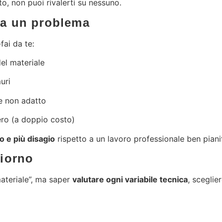
to, non puoi rivalerti su nessuno.
nta un problema
fai da te:
del materiale
uri
e non adatto
ero (a doppio costo)
o e più disagio
rispetto a un lavoro professionale ben piani
giorno
materiale”, ma saper
valutare ogni variabile tecnica
, sceglie