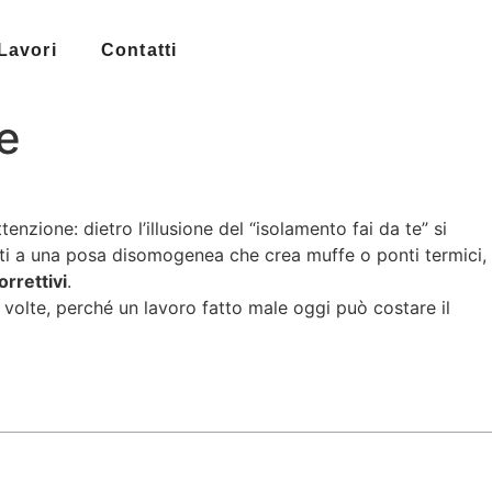
Lavori
Contatti
te
ttenzione: dietro l’illusione del “isolamento fai da te” si
cati a una posa disomogenea che crea muffe o ponti termici,
orrettivi
.
 volte, perché un lavoro fatto male oggi può costare il