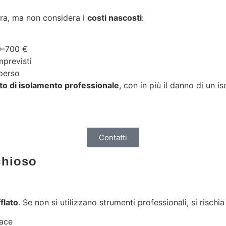
pera, ma non considera i
costi nascosti
:
00–700 €
mprevisti
 perso
nto di isolamento professionale
, con in più il danno di un 
Contatti
schioso
flato
. Se non si utilizzano strumenti professionali, si rischia 
cace