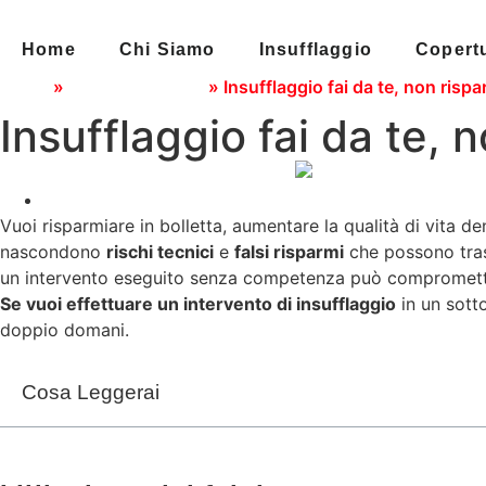
Home
Chi Siamo
Insufflaggio
Copert
Home
»
Guide e Consigli
»
Insufflaggio fai da te, non rispa
Insufflaggio fai da te, 
Vuoi risparmiare in bolletta, aumentare la qualità di vita 
nascondono
rischi tecnici
e
falsi risparmi
che possono trasf
un intervento eseguito senza competenza può compromettere
Se vuoi effettuare un intervento di insufflaggio
in un sotto
doppio domani.
Cosa Leggerai